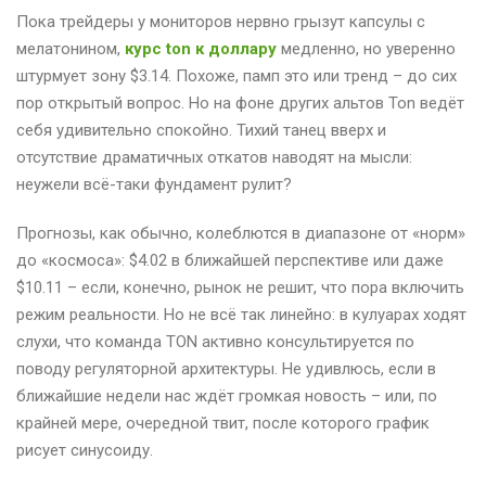
Пока трейдеры у мониторов нервно грызут капсулы с
мелатонином,
курс ton к доллару
медленно, но уверенно
штурмует зону $3.14. Похоже, памп это или тренд – до сих
пор открытый вопрос. Но на фоне других альтов Ton ведёт
себя удивительно спокойно. Тихий танец вверх и
отсутствие драматичных откатов наводят на мысли:
неужели всё-таки фундамент рулит?
Прогнозы, как обычно, колеблются в диапазоне от «норм»
до «космоса»: $4.02 в ближайшей перспективе или даже
$10.11 – если, конечно, рынок не решит, что пора включить
режим реальности. Но не всё так линейно: в кулуарах ходят
слухи, что команда TON активно консультируется по
поводу регуляторной архитектуры. Не удивлюсь, если в
ближайшие недели нас ждёт громкая новость – или, по
крайней мере, очередной твит, после которого график
рисует синусоиду.