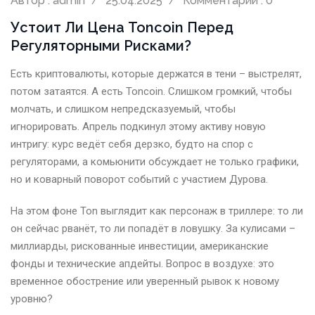
Автор : admin
25.04.2025
Комментарии : 0
Устоит Ли Цена Toncoin Перед
Регуляторными Рисками?
Есть криптовалюты, которые держатся в тени – выстрелят,
потом затаятся. А есть Toncoin. Слишком громкий, чтобы
молчать, и слишком непредсказуемый, чтобы
игнорировать. Апрель подкинул этому активу новую
интригу: курс ведёт себя дерзко, будто на спор с
регуляторами, а комьюнити обсуждает не только графики,
но и коварный поворот событий с участием Дурова.
На этом фоне Ton выглядит как персонаж в триллере: то ли
он сейчас рванёт, то ли попадёт в ловушку. За кулисами –
миллиарды, рискованные инвестиции, американские
фонды и технические апдейты. Вопрос в воздухе: это
временное обострение или уверенный рывок к новому
уровню?