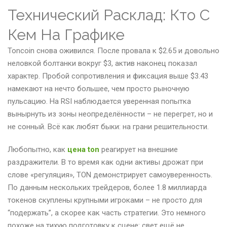
Технический Расклад: Кто С
Кем На Графике
Toncoin снова оживился. После провала к $2.65 и довольно
неловкой болтанки вокруг $3, актив наконец показал
характер. Пробой сопротивления и фиксация выше $3.43
намекают на нечто большее, чем просто рыночную
пульсацию. На RSI наблюдается уверенная попытка
вынырнуть из зоны неопределённости – не перегрет, но и
не сонный. Всё как любят быки: на грани решительности.
Любопытно, как
цена ton
реагирует на внешние
раздражители. В то время как одни активы дрожат при
слове «регуляция», TON демонстрирует самоуверенность.
По данным нескольких трейдеров, более 1.8 миллиарда
токенов скуплены крупными игроками – не просто для
“подержать”, а скорее как часть стратегии. Это немного
похоже на тихую подготовку к сцене: свет ещё не