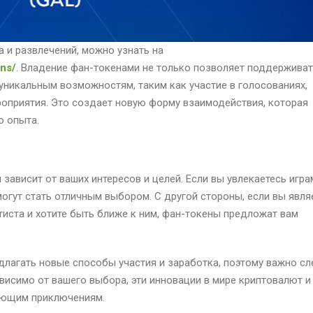
а и развлечений, можно узнать на
ens/
. Владение фан-токенами не только позволяет поддержива
уникальным возможностям, таким как участие в голосованиях,
роприятия. Это создает новую форму взаимодействия, которая
о опыта.
 зависит от ваших интересов и целей. Если вы увлекаетесь игра
могут стать отличным выбором. С другой стороны, если вы явля
иста и хотите быть ближе к ним, фан-токены предложат вам
длагать новые способы участия и заработка, поэтому важно сл
висимо от вашего выбора, эти инновации в мире криптовалют и
ающим приключениям.