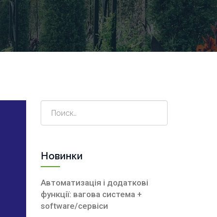
Новинки
Автоматизація і додаткові
функції: вагова система +
software/сервіси