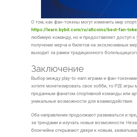
О том, как фан-токены могут изменить мир спорт
https://learn.bybit.com/ru/altcoins/best-fan-tok
любимую команду, но и предоставляет доступ к 
получение мерча и билетов на эксклюзивные ме
выходит за рамки традиционного болельщицког
Заключение
Выбор между play-to-earn играми и фан-токенами
хотите монетизировать свое хобби, то P2E игры 
преданным фанатом спортивной команды или арт
уникальные возможности для взаимодействия.
Оба направления продолжают развиваться и пре
за трендами и изучать новые возможности. Неза
блокчейна открывают двери к новым, захватыв