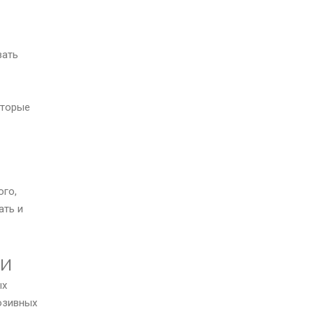
вать
оторые
ого,
ать и
ми
ых
юзивных