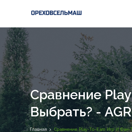
Сравнение Play
Выбрать? - AG
Главная
Сравнение Play-To-Earn Игр И Фан