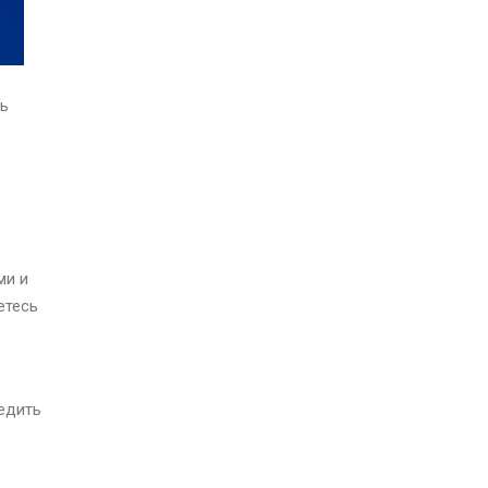
ть
ми и
етесь
едить