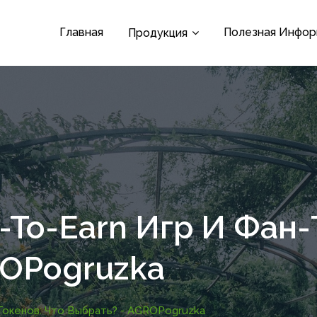
Главная
Полезная Инфор
Продукция
-To-Earn Игр И Фан-
ROPogruzka
-Токенов: Что Выбрать? - AGROPogruzka