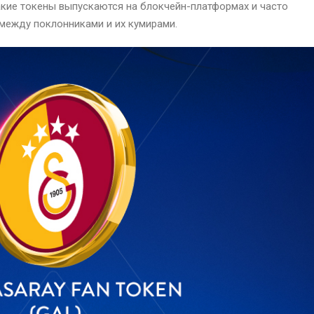
акие токены выпускаются на блокчейн-платформах и часто
между поклонниками и их кумирами.