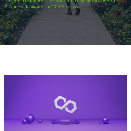
Polygon И Monero: Шифрование И Масштабируемость
В Одном Флаконе - AGROPogruzka