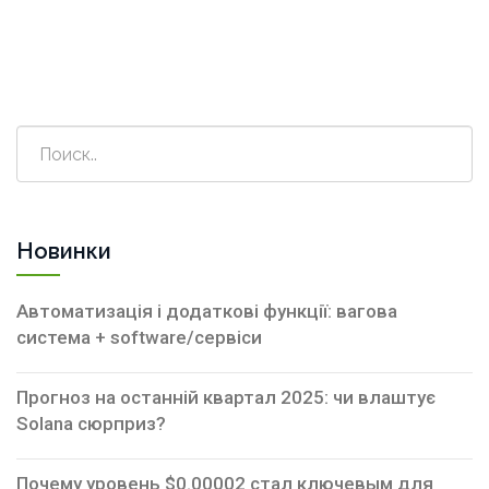
Новинки
Автоматизація і додаткові функції: вагова
система + software/сервіси
Прогноз на останній квартал 2025: чи влаштує
Solana сюрприз?
Почему уровень $0.00002 стал ключевым для