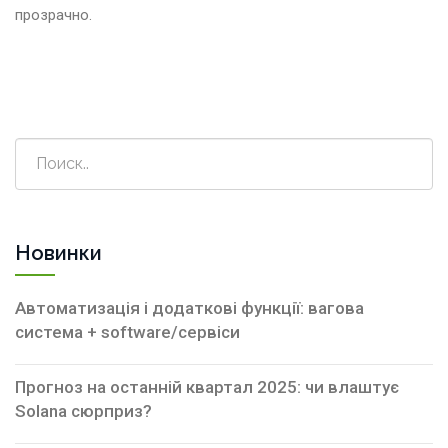
прозрачно.
Новинки
Автоматизація і додаткові функції: вагова
система + software/сервіси
Прогноз на останній квартал 2025: чи влаштує
Solana сюрприз?