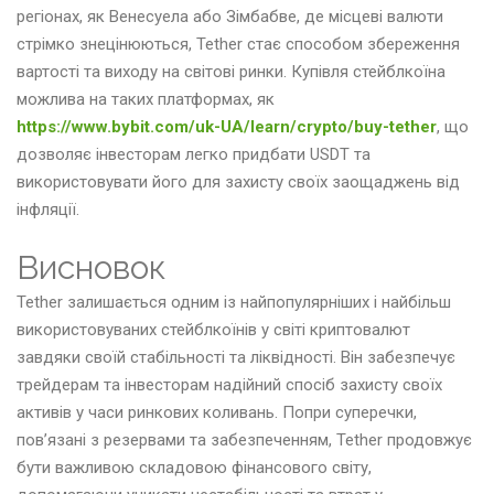
регіонах, як Венесуела або Зімбабве, де місцеві валюти
стрімко знецінюються, Tether стає способом збереження
вартості та виходу на світові ринки. Купівля стейблкоїна
можлива на таких платформах, як
https://www.bybit.com/uk-UA/learn/crypto/buy-tether
, що
дозволяє інвесторам легко придбати USDT та
використовувати його для захисту своїх заощаджень від
інфляції.
Висновок
Tether залишається одним із найпопулярніших і найбільш
використовуваних стейблкоїнів у світі криптовалют
завдяки своїй стабільності та ліквідності. Він забезпечує
трейдерам та інвесторам надійний спосіб захисту своїх
активів у часи ринкових коливань. Попри суперечки,
пов’язані з резервами та забезпеченням, Tether продовжує
бути важливою складовою фінансового світу,