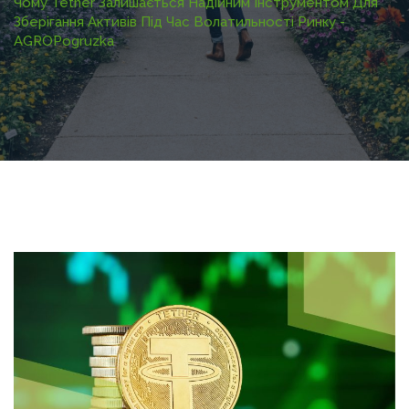
Чому Tether Залишається Надійним Інструментом Для
Зберігання Активів Під Час Волатильності Ринку -
AGROPogruzka