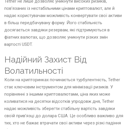
Tether не лише дозволяє уникнути високих ризиків,
пов’язаних із нестабільними цінами криптовалют, але й
надає користувачам можливість конвертувати свої активи
в більш передбачувану форму. Його стабільність
досягається завдяки резервам, які підтримуються в
фіатних валютах, що дозволяє уникнути різких змін
вартості USDT.
Надійний Захист Від
Волатильності
Коли на крипторинках починається турбулентність, Tether
стає ключовим інструментом для мінімізації ризиків. У
порівнянні з іншими криптовалютами, ціна яких може
коливатися на десятки відсотків упродовж дня, Tether
надає можливість зберегти стабільну вартість завдяки
своїй прив’язці до долара США. Це особливо важливо для
тих, хто не бажає втрачати свої активи через різкі падіння