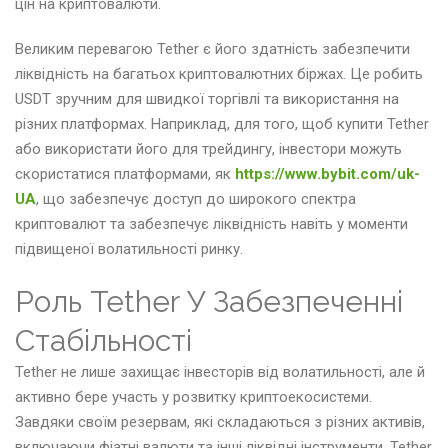
цін на криптовалюти.
Великим перевагою Tether є його здатність забезпечити
ліквідність на багатьох криптовалютних біржах. Це робить
USDT зручним для швидкої торгівлі та використання на
різних платформах. Наприклад, для того, щоб купити Tether
або використати його для трейдингу, інвестори можуть
скористатися платформами, як
https://www.bybit.com/uk-
UA
, що забезпечує доступ до широкого спектра
криптовалют та забезпечує ліквідність навіть у моменти
підвищеної волатильності ринку.
Роль Tether У Забезпеченні
Стабільності
Tether не лише захищає інвесторів від волатильності, але й
активно бере участь у розвитку криптоекосистеми.
Завдяки своїм резервам, які складаються з різних активів,
включаючи фіатні валюти та інші ліквідні інструменти, Tether