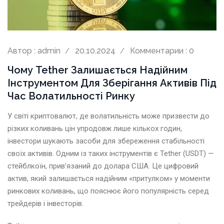
Автор : admin
20.10.2024
Комментарии : 0
Чому Tether Залишається Надійним
Інструментом Для Зберігання Активів Під
Час Волатильності Ринку
У світі криптовалют, де волатильність може призвести до
різких коливань цін упродовж лише кількох годин,
інвестори шукають засоби для збереження стабільності
своїх активів. Одним із таких інструментів є Tether (USDT) —
стейблкоїн, прив’язаний до долара США. Це цифровий
актив, який залишається надійним «притулком» у моменти
ринкових коливань, що пояснює його популярність серед
трейдерів і інвесторів.